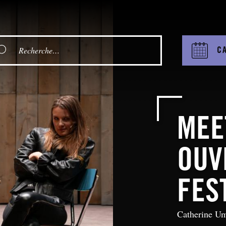
C
MEE
OUV
FES
Catherine Um