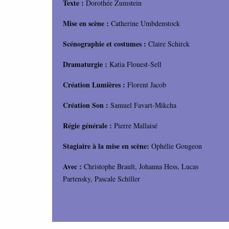
Texte :
Dorothée Zumstein
Mise en scène :
Catherine Umbdenstock
Scénographie et costumes :
Claire Schirck
Dramaturgie :
Katia Flouest-Sell
Création Lumières :
Florent Jacob
Création Son :
Samuel Favart-Mikcha
Régie générale :
Pierre Mallaisé
Stagiaire à la mise en scène:
Ophélie Gougeon
Avec :
Christophe Brault, Johanna Hess, Lucas
Partensky, Pascale Schiller