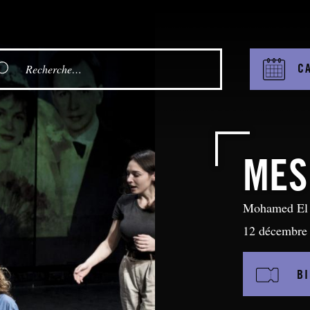
C
MES
Mohamed El 
12 décembre
BI