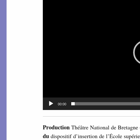
vidéo
00:00
Production
Théâtre National de Bretagne
du
dispositif d’insertion de l’École supér