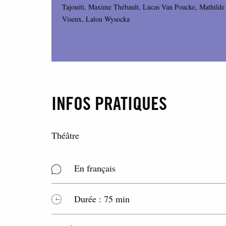
Tajouiti, Maxime Thébault, Lucas Van Poucke, Mathilde
Viseux, Lalou Wysocka
INFOS PRATIQUES
Théâtre
En français
Durée : 75 min