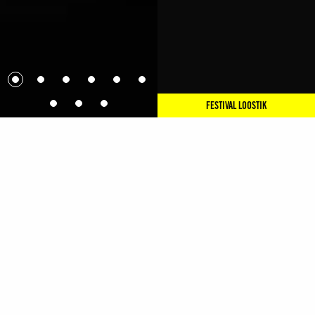
FESTIVAL LOOSTIK
PRÉSENTATION
L’art de jongler… comme Merce Cunningham ?!
Gandini Juggling, venue du Royaume-Uni, est l’une des
plus célèbres compagnies de jonglage actuelles. Dans cet