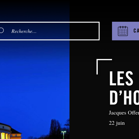
C
LES
D’H
Jacques Offe
22 juin