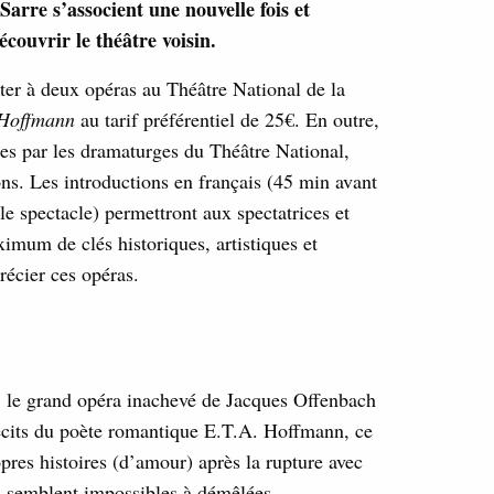
 Sarre s’associent une nouvelle fois et
couvrir le théâtre voisin.
er à deux opéras au Théâtre National de la
’Hoffmann
au tarif préférentiel de 25€. En outre,
es par les dramaturges du Théâtre National,
ns. Les introductions en français (45 min avant
le spectacle) permettront aux spectatrices et
ximum de clés historiques, artistiques et
́cier ces opéras.
e : le grand opéra inachevé de Jacques Offenbach
 récits du poète romantique E.T.A. Hoffmann, ce
opres histoires (d’amour) après la rupture avec
ion semblent impossibles à démêlées.