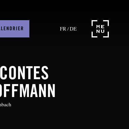
FR
DE
/
ALENDRIER
 CONTES
OFFMANN
nbach