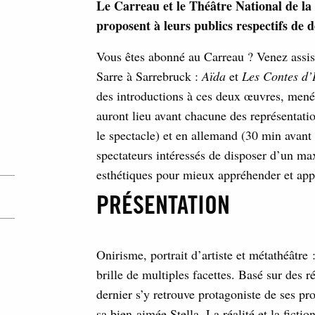
Le Carreau et le Théâtre National de la
proposent à leurs publics respectifs de dé
Vous êtes abonné au Carreau ? Venez assist
Sarre à Sarrebruck :
Aïda
et
Les Contes d
des introductions à ces deux œuvres, mené
auront lieu avant chacune des représentatio
le spectacle) et en allemand (30 min avant 
spectateurs intéressés de disposer d’un ma
esthétiques pour mieux appréhender et appre
PRÉSENTATION
Onirisme, portrait d’artiste et métathéâtr
brille de multiples facettes. Basé sur des
dernier s’y retrouve protagoniste de ses pr
sa bien-aimée Stella. La réalité et la fict