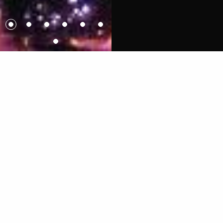
PRÉSENTATION
On n’est pas sérieuses quand on a cinquante ans
Pour celles et ceux qui ne les connaîtraient pas, les Sea
Girls, c’est un trio de chanteuses-comédiennes-
humoristes-parolières-musiciennes – et j’en passe –
pleines de peps et de talents qui font du théâtre… en