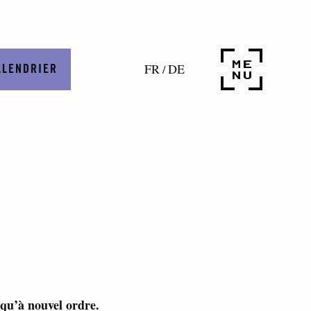
FR
DE
/
ALENDRIER
squ’à nouvel ordre.