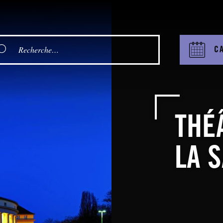
C
THÉ
LA 